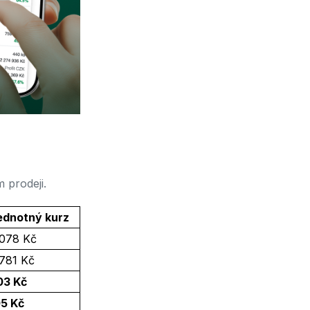
 prodeji.
ednotný kurz
 078 Kč
 781 Kč
03 Kč
05 Kč