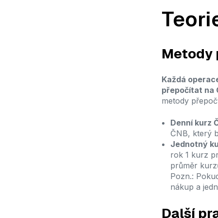
Teori
Metody 
Každá operac
přepočítat na
metody přepočt
Denní kurz 
ČNB, který b
Jednotný ku
rok 1 kurz p
průměr kurz
Pozn.: Pokud
nákup a jedn
Další pr