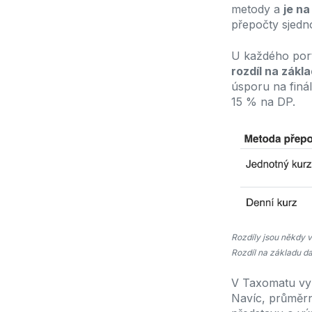
metody a
je n
přepočty sjedno
U každého port
rozdíl
na zákla
úsporu na finá
15 % na DP.
Rozdíly jsou někdy v
Rozdíl na základu d
V Taxomatu vy
Navíc, průměr