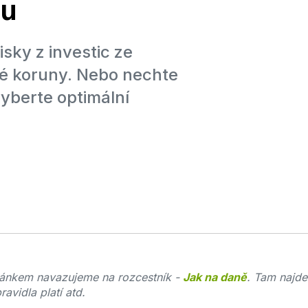
ku
isky z investic ze
ké koruny. Nebo nechte
yberte optimální
lánkem navazujeme na rozcestník -
Jak na daně
. Tam najde
ravidla platí atd.