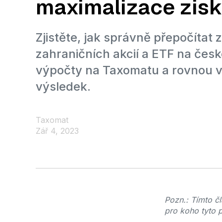
maximalizace zis
Zjistěte, jak správně přepočítat z
zahraničních akcií a ETF na čes
výpočty na Taxomatu a rovnou v
výsledek.
Taxomat
Zář 4, 2023
Pozn.: Tímto č
pro koho tyto p