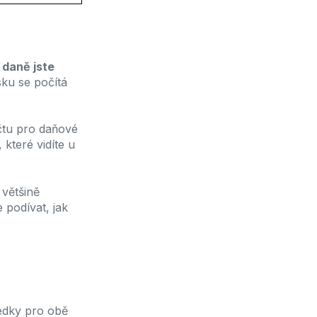
 daně jste
sku se počítá
očtu pro daňové
 které vidíte u
 většině
 podívat, jak
ledky pro obě