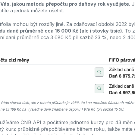
a Vás, jakou metodu přepočtu pro daňový rok využijete
. 
títe a jednak můžete ušetřit.
folia mohou být rozdíly jiné.
Za zdaňovací období 2022 by
du daně průměrně cca 16 000 Kč (ale i stovky tisíc).
To 
lní dani průměrně cca 3 680 Kč při sazbě 23 %, nebo 2 40
 řádu stovek tisíc, ale z tohoto příkladu je vidět, že i na menších částkách může 
aně 13 188 Kč na výsledné dani znamená úsporu 1 978 Kč (při sazbě 15 %).
užíváme ČNB API a počítáme jednotné kurzy pro 43 měn 
ný kurz průběžně přepočítáváme během roku, takže máte 