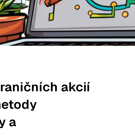
raničních akcií
metody
y a