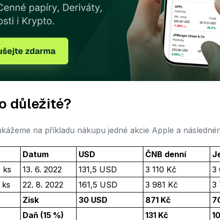
to důležité?
 ukážeme na příkladu nákupu jedné akcie Apple a následném
Datum
USD
ČNB denní
J
1 ks
13. 6. 2022
131,5 USD
3 110 Kč
3
 ks
22. 8. 2022
161,5 USD
3 981 Kč
3
Zisk
30 USD
871 Kč
7
Daň (15 %)
131 Kč
1