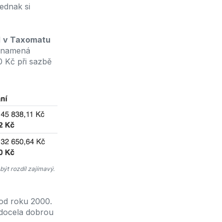
Jednak si
l
v Taxomatu
znamená
0 Kč při sazbě
být rozdíl zajímavý.
od roku 2000.
docela dobrou