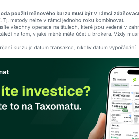
oda použití měnového kurzu musí být v rámci zdaňovac
í.
Tj. metody nelze v rámci jednoho roku kombinovat.
síte všechny operace na titulech, které jsou vedené v zah
leží na tom, v jaké měně máte účet u brokera. Vždy musít
.
čení kurzu je datum transakce, nikoliv datum vypořádání.