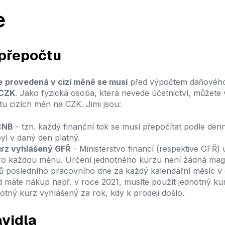
e
přepočtu
e
provedená v cizí měně se musí
před výpočtem daňového
 CZK
. Jako fyzická osoba, která nevede účetnictví, můžete 
u cizích měn na CZK. Jimi jsou:
ČNB
- tzn. každý finanční tok se musí přepočítat podle den
yl v daný den platný.
rz vyhlášený GFŘ
- Ministerstvo financí (respektive GFŘ)
ro každou měnu. Určení jednotného kurzu není žádná magi
ů posledního pracovního dne za každý kalendářní měsíc v
 máte nákup např. v roce 2021, musíte použít jednotný ku
otný kurz vyhlášený za rok, kdy k prodeji došlo.
avidla