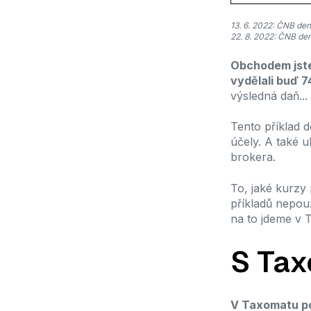
13. 6. 2022: ČNB den
22. 8. 2022: ČNB de
Obchodem jste 
vydělali buď 7
výsledná daň...
Tento příklad d
účely. A také u
brokera.
To, jaké kurzy 
příkladů nepou
na to jdeme v 
S Tax
V Taxomatu po