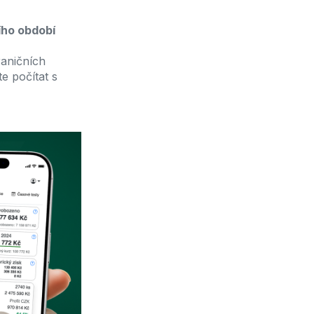
ího období
raničních
e počítat s