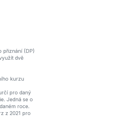
 přiznání (DP)
využít dvě
ního kurzu
 určí pro daný
e. Jedná se o
 daném roce.
rz z 2021 pro