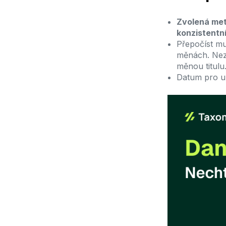
Zvolená met
konzistentn
Přepočíst mu
měnách. Nezá
měnou titulu
Datum pro ur