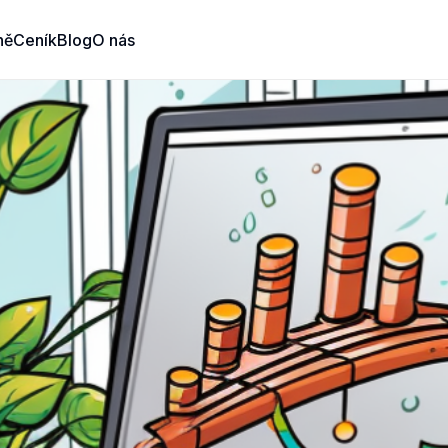
ně
Ceník
Blog
O nás