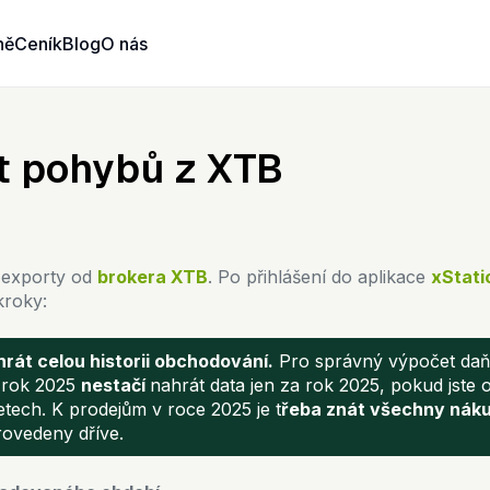
ně
Ceník
Blog
O nás
t pohybů z XTB
 exporty od
brokera XTB
. Po přihlášení do aplikace
xStati
kroky:
hrát celou historii obchodování.
Pro správný výpočet da
 rok 2025
nestačí
nahrát data jen za rok 2025, pokud jste 
etech. K prodejům v roce 2025 je t
řeba znát všechny nák
rovedeny dříve.