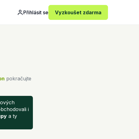
Přihlásit se
Vyzkoušet zdarma
on
pokračujte
ňových
obchodovali i
upy
a ty