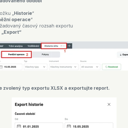
žadovaného období
ložku „
Historie
“
ěžní operace
“
ožadovaný časový rozsah exportu
a
„Export“
e zvolený typ exportu XLSX a exportujte report.