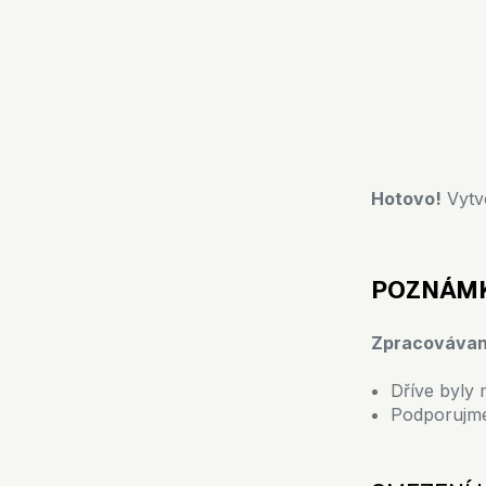
Hotovo!
Vytvo
POZNÁM
Zpracovávan
Dříve byly 
Podporujme