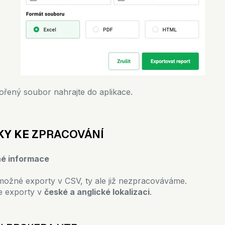
řený soubor nahrajte do aplikace.
KY
KE Z
PRACOVÁNÍ
é informace
možné exporty v CSV, ty ale již nezpracováváme.
 exporty v
české a anglické lokalizaci
.