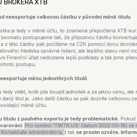
U BROKERA XTB
nd neexportuje celkovou částku v původní měně titulu
ástka je tedy v měně účtu, to znamená přepočtená XTB kur
Taxomatu postupujeme tak, že připsanou částku konvertuj
u a z této částky pak počítáme na CZK pomocí dvou dovole
aňového hlediska správné řešení, ale lepšího stavu není m
Ani Finanční úřad nedostane lepší podklady a tak jsme přes
tohoto postupu.
eexportuje měnu jednotlivých titulů
 tedy vidět, kolik jste koupili jednotek a za jakou cenu, ale
 daný titul je. Jako další částku se pak dozvíte celkovou 
vídající měně účtu.
u titulu z pouhého exportu je tedy problematické
. Pokud 
varování:
Pro symbol 'TWTR.US' (datum 2022-03-18) se n
 Kontaktujte administrátora,
t tak
se prosím ozvěte. Inform