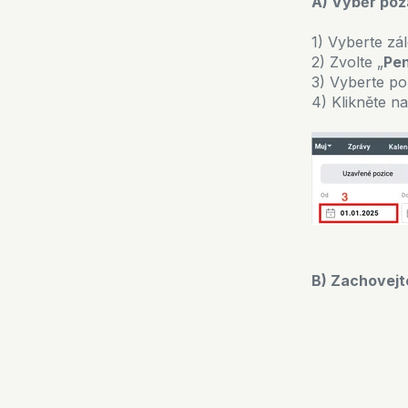
A) Výběr po
1) Vyberte zá
2) Zvolte „
Pen
3) Vyberte p
4) Klikněte n
B) Zachovejt