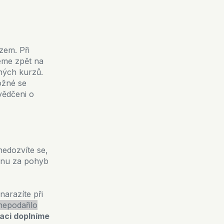
zem. Při
eme zpět na
ných kurzů.
ožné se
vědčeni o
 nedozvíte se,
cenu za pohyb
narazíte při
epodařilo
aci doplníme