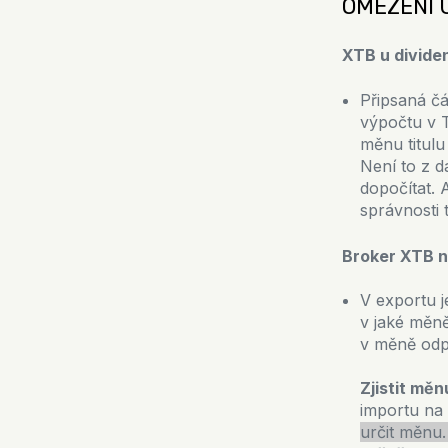
OMEZENÍ 
XTB u divide
Připsaná č
výpočtu v 
měnu titul
Není to z d
dopočítat. 
správnosti 
Broker XTB n
V exportu je
v jaké měně
v měně odpo
Zjistit měn
importu na
určit měnu.