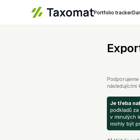
Portfolio tracker
Da
Expor
Podporujeme
následujícími 
Je třeba na
podkladů za
v minulých l
mohly být p