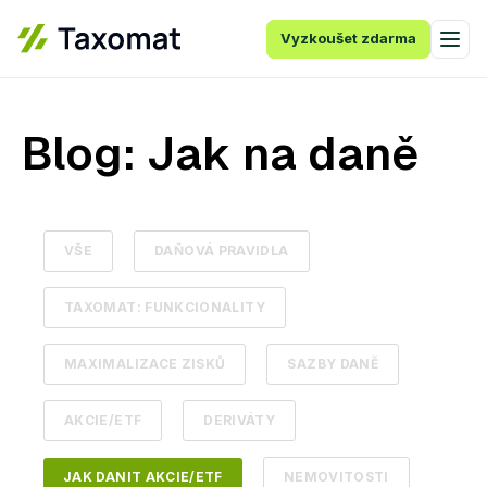
Vyzkoušet zdarma
Blog: Jak na daně
VŠE
DAŇOVÁ PRAVIDLA
TAXOMAT: FUNKCIONALITY
MAXIMALIZACE ZISKŮ
SAZBY DANĚ
AKCIE/ETF
DERIVÁTY
JAK DANIT AKCIE/ETF
NEMOVITOSTI