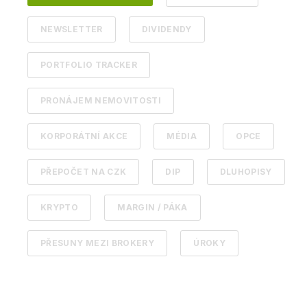
NEWSLETTER
DIVIDENDY
PORTFOLIO TRACKER
PRONÁJEM NEMOVITOSTI
KORPORÁTNÍ AKCE
MÉDIA
OPCE
PŘEPOČET NA CZK
DIP
DLUHOPISY
KRYPTO
MARGIN / PÁKA
PŘESUNY MEZI BROKERY
ÚROKY