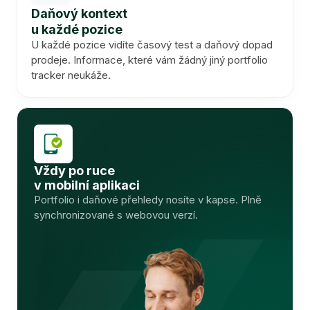
Daňový kontext
u každé pozice
U každé pozice vidíte časový test a daňový dopad
prodeje. Informace, které vám žádný jiný portfolio
tracker neukáže.
Vždy po ruce
v mobilní aplikaci
Portfolio i daňové přehledy nosíte v kapse. Plně
synchronizované s webovou verzí.