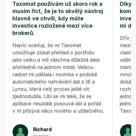
Taxomat používám už skoro rok a
Díky 
musím říct, že je to skvělý nástroj
kompl
hlavně ve chvíli, kdy máte
inves
investice rozložené mezi více
mi dř
brokerů.
Dřív j
Nejvíc oceňuji, že mi Taxomat
mezi v
umožňuje získat přehled o portfoliu
vlastní
jako celku a mít všechna důležitá data
vidět p
přehledně na jednom místě. Velkou
mám v
radost mi udělala i novinka v podobě
mnohem
automatického nahrávání dat z IB a
dokážu 
Lynxu, která celý proces ještě víc
rozhod
zjednodušila. Líbí se mi také, že se
jednod
aplikace neustále posouvá dál a pořád
jednou
v ní přibývá něco nového a užitečného.
Taxoma
Richard
Investor