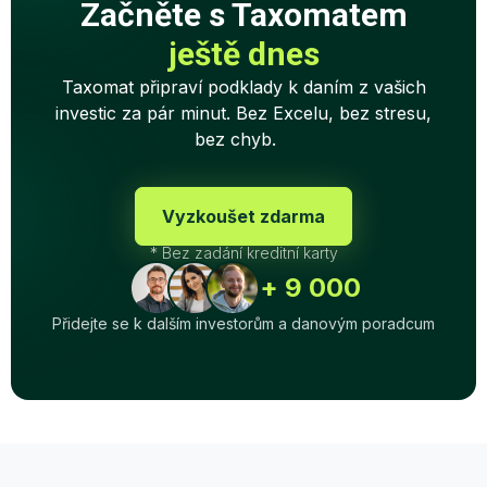
Začněte s Taxomatem
ještě dnes
Taxomat připraví podklady k daním z vašich
investic za pár minut. Bez Excelu, bez stresu,
bez chyb.
Vyzkoušet zdarma
* Bez zadání kreditní karty
+ 9 000
Přidejte se k dalším investorům a danovým poradcum