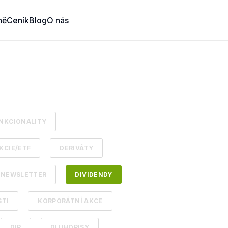
ně
Ceník
Blog
O nás
NKCIONALITY
KCIE/ETF
DERIVÁTY
NEWSLETTER
DIVIDENDY
TI
KORPORÁTNÍ AKCE
DIP
DLUHOPISY