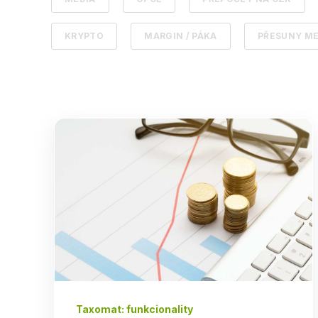
KRYPTO
MARGIN / PÁKA
PŘESUNY ME
Taxomat: funkcionality