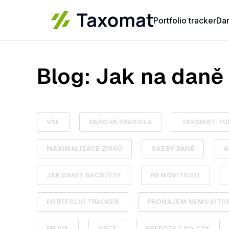
Portfolio tracker
Da
Blog: Jak na daně
VŠE
DAŇOVÁ PRAVIDLA
TAXOMAT: FU
MAXIMALIZACE ZISKŮ
SAZBY DANĚ
A
JAK DANIT AKCIE/ETF
NEMOVITOSTI
PORTFOLIO TRACKER
PRONÁJEM NEMOVITOS
MÉDIA
OPCE
PŘEPOČET NA CZK