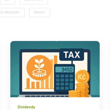
ZI BROKERY
ÚROKY
Dividendy