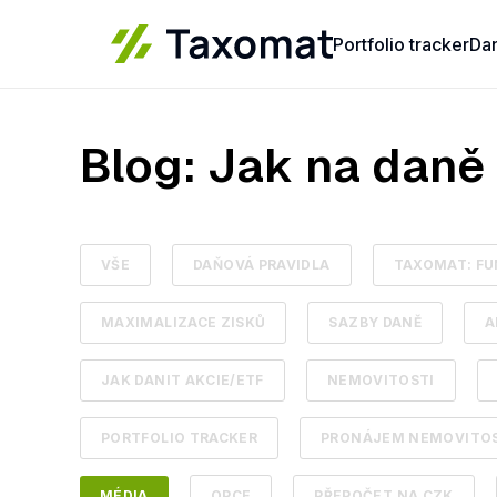
Portfolio tracker
Da
Blog: Jak na daně
VŠE
DAŇOVÁ PRAVIDLA
TAXOMAT: FU
MAXIMALIZACE ZISKŮ
SAZBY DANĚ
A
JAK DANIT AKCIE/ETF
NEMOVITOSTI
PORTFOLIO TRACKER
PRONÁJEM NEMOVITOS
MÉDIA
OPCE
PŘEPOČET NA CZK