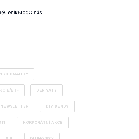
ně
Ceník
Blog
O nás
NKCIONALITY
KCIE/ETF
DERIVÁTY
NEWSLETTER
DIVIDENDY
TI
KORPORÁTNÍ AKCE
DIP
DLUHOPISY