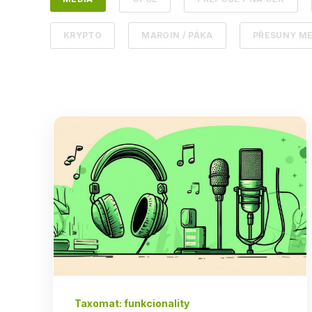
KRYPTO
MARGIN / PÁKA
PŘESUNY ME
Taxomat: funkcionality