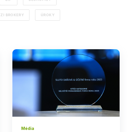
ZI BROKERY
ÚROKY
Média